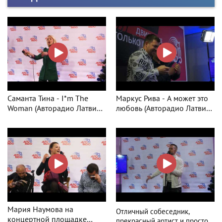
Саманта Тина - I*m The
Маркус Рива - А может это
Woman (Авторадио Латвия -
любовь (Авторадио Латвия
LIVE)
LIVE)
Мария Наумова на
Отличный собеседник,
концертной площадке
прекрасный артист и просто