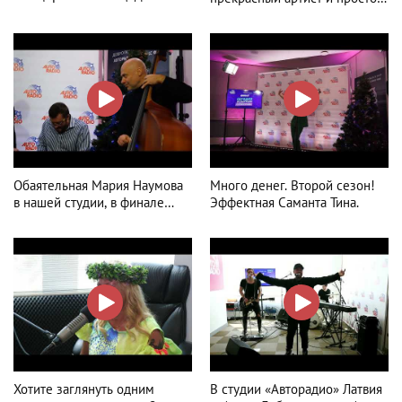
Авторадио Латвия - LIVE
позитивный человек - Маркус
Рива!
Обаятельная Мария Наумова
Много денег. Второй сезон!
в нашей студии, в финале
Эффектная Саманта Тина.
игры Много денег. Второй
сезон.
Хотите заглянуть одним
В студии «Авторадио» Латвия