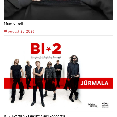
Mumiy Troll
August 23, 2026
Bi-2 Kvartirņiks (akustiskais koncerts)