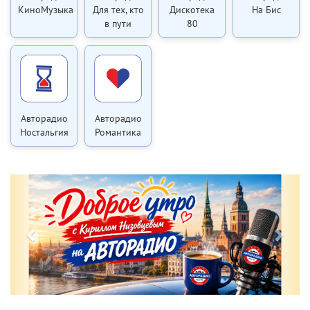
КиноМузыка
Для тех, кто
Дискотека
На Бис
в пути
80
Авторадио
Авторадио
Ностальгия
Романтика
Previous
Next