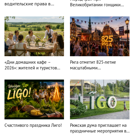
водительские права в
Великобритании гонщики
Латвии можно будет
«Формулы-1» пересели на
онлайн: CSDD готовит
болиды LEGO
новый сервис
«Дни домашних кафе –
Рига отметит 825-летие
2026»: жителей и туристов
масштабными
приглашают в
празднованиями в августе
гастрономическое
путешествие по Латвии
Счастливого праздника Лиго!
Рижская дума приглашает на
праздничные мероприятия в