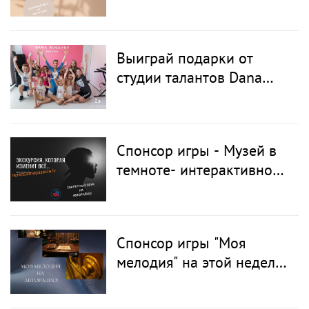
Выиграй подарки от
студии талантов Dana
Kugaudo Talent Studio
Спонсор игры - Музей в
темноте- интерактивное
развлечение, которое
нельзя увидеть!
Спонсор игры "Моя
мелодия" на этой неделе
- лучшие квесты в Риге
www.escaperoom.lv