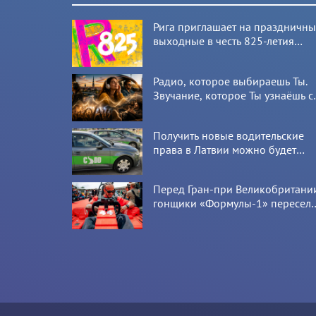
Рига приглашает на праздничн
выходные в честь 825-летия
города
Радио, которое выбираешь Ты.
Звучание, которое Ты узнаёшь с
первой секунды
Получить новые водительские
права в Латвии можно будет
онлайн: CSDD готовит новый
сервис
Перед Гран-при Великобритани
гонщики «Формулы-1» пересел
на болиды LEGO