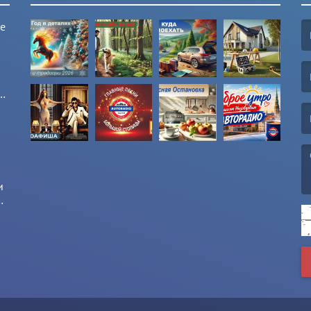
ые
(F
(E
и
и
(M