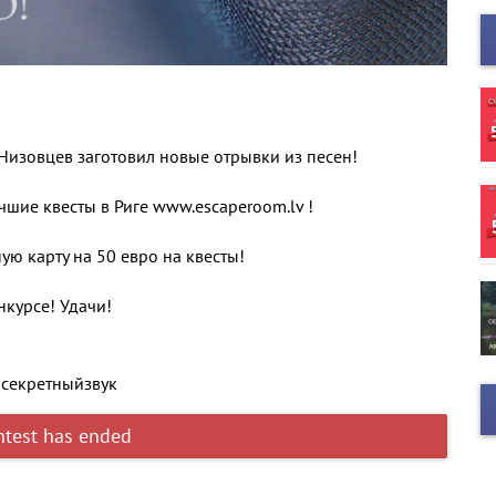
Низовцев заготовил новые отрывки из песен!
чшие квесты в Риге www.escaperoom.lv !
ю карту на 50 евро на квесты!
нкурсе! Удачи!
#секретныйзвук