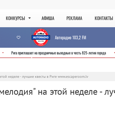
КОНКУРСЫ
АФИША
РЕКЛАМА
КОНТАКТЫ
Авторадио 103,2 FM
сервис
Рига приглашает на праздничные выходные в честь 825-летия го
этой неделе - лучшие квесты в Риге www.escaperoom.lv
елодия" на этой неделе - л