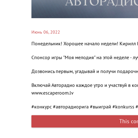
Июнь 06, 2022
Понедельник! Хорошее начало недели! Кирилл 
Спонсор игры "Моя мелодия" на этой неделе - лу
Дозвонись первым, угадывай и получи подарочну
Включай Авторадио каждое утро и участвуй в ко
www.escaperoom.lv
#конкурс #авторадиорига #выиграй #konkurss 