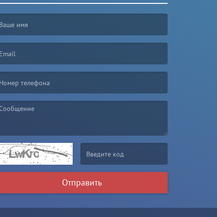
irst name is required )
mail is required. )
essage is required. )
(Invalid Captcha. )
Отправить