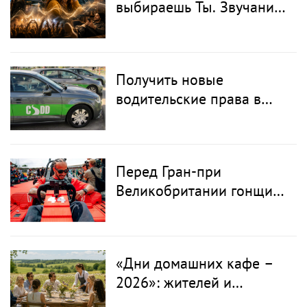
выбираешь Ты. Звучание,
которое Ты узнаёшь с
первой секунды
Получить новые
водительские права в
Латвии можно будет
онлайн: CSDD готовит
новый сервис
Перед Гран-при
Великобритании гонщики
«Формулы-1» пересели
на болиды LEGO
«Дни домашних кафе –
2026»: жителей и
туристов приглашают в