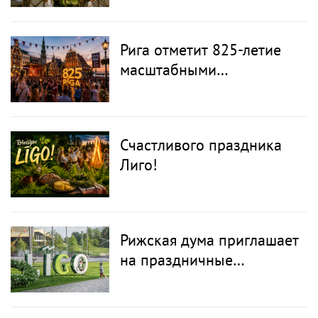
гастрономическое
путешествие по Латвии
Рига отметит 825-летие
масштабными
празднованиями в
августе
Счастливого праздника
Лиго!
Рижская дума приглашает
на праздничные
мероприятия в
преддверии Лиго и Янова