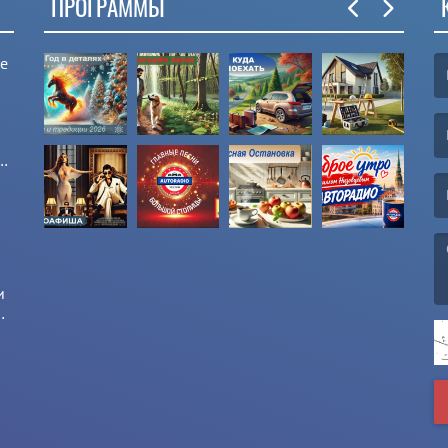
ПРОГРАММЫ
ые
(F
(E
и
и
(M