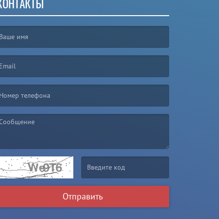
КОНТАКТЫ
irst name is required )
mail is required. )
essage is required. )
(Invalid Captcha. )
Отправить