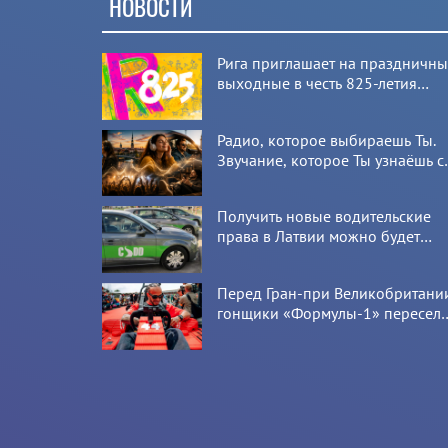
НОВОСТИ
Рига приглашает на праздничн
выходные в честь 825-летия
города
Радио, которое выбираешь Ты.
Звучание, которое Ты узнаёшь с
первой секунды
Получить новые водительские
права в Латвии можно будет
онлайн: CSDD готовит новый
сервис
Перед Гран-при Великобритани
гонщики «Формулы-1» пересел
на болиды LEGO