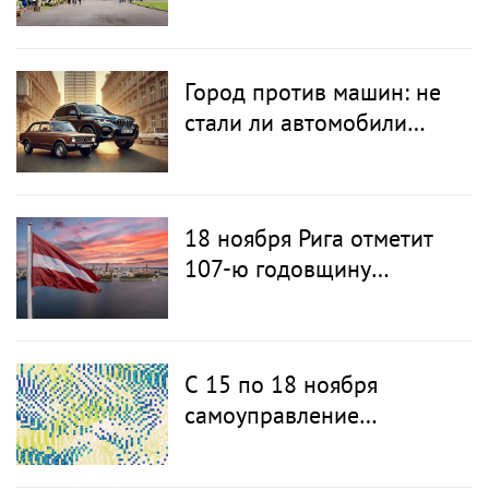
школ и летних лагерей
Город против машин: не
стали ли автомобили
слишком большими для
наших улиц?
18 ноября Рига отметит
107-ю годовщину
провозглашения
Латвийской Республики
С 15 по 18 ноября
самоуправление
приглашает на фестиваль
света «Staro Rīga»