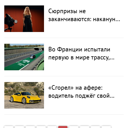
Сюрпризы не
заканчиваются: накануне
стадионных концертов
LOBODA удивила
поклонников рэпом в
Во Франции испытали
дуэте с казахстанской
первую в мире трассу,
хип-хоп звездой
которая заряжает
электромобили на ходу
«Сгорел» на афере:
водитель поджёг свой
Porsche ради страховки и
попал на видео