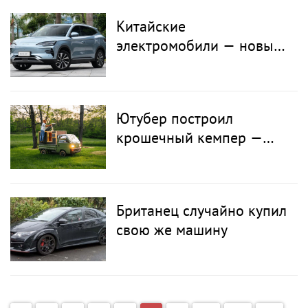
помощью ИИ
Китайские
электромобили — новый
тренд на европейском
рынке
Ютубер построил
крошечный кемпер —
продолжение его
культового мини-дома
Британец случайно купил
свою же машину