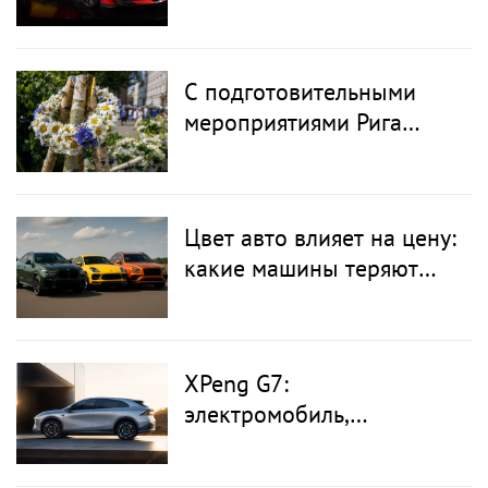
купить за деньги
С подготовительными
мероприятиями Рига
готовится к
празднованию Лиго
Цвет авто влияет на цену:
какие машины теряют
меньше всего в цене
XPeng G7:
электромобиль,
способный
предугадывать будущее с