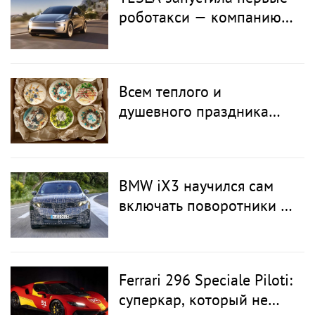
роботакси — компанию
ждет серьезное
испытание
Всем теплого и
душевного праздника
Лиго!
BMW iX3 научился сам
включать поворотники —
и это далеко не главная
его фишка
Ferrari 296 Speciale Piloti:
суперкар, который не