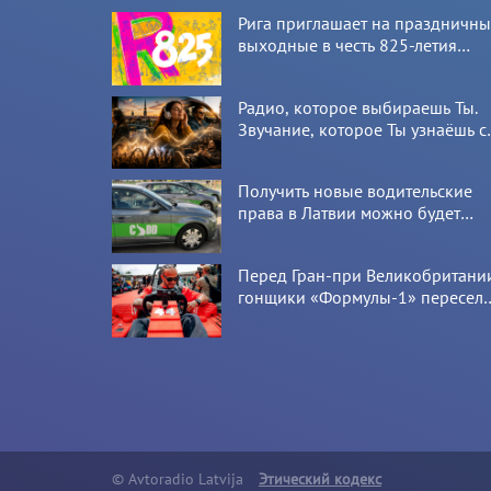
Рига приглашает на праздничн
выходные в честь 825-летия
города
Радио, которое выбираешь Ты.
Звучание, которое Ты узнаёшь с
первой секунды
Получить новые водительские
права в Латвии можно будет
онлайн: CSDD готовит новый
сервис
Перед Гран-при Великобритани
гонщики «Формулы-1» пересел
на болиды LEGO
© Avtoradio Latvija
Этический кодекс