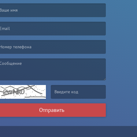
irst name is required )
mail is required. )
essage is required. )
(Invalid Captcha. )
Отправить