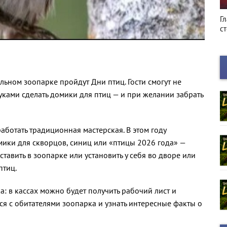
Киноафиша
Г
с
льном зоопарке пройдут Дни птиц. Гости смогут не
руками сделать домики для птиц — и при желании забрать
работать традиционная мастерская. В этом году
мики для скворцов, синиц или «птицы 2026 года» —
тавить в зоопарке или установить у себя во дворе или
птиц.
а: в кассах можно будет получить рабочий лист и
ся с обитателями зоопарка и узнать интересные факты о