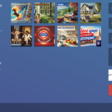
ые
(F
(E
и
и
(M