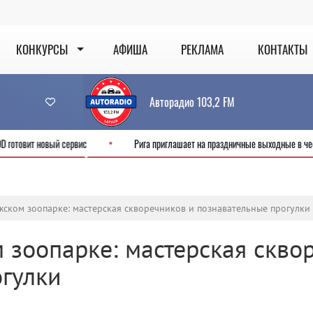
КОНКУРСЫ
АФИША
РЕКЛАМА
КОНТАКТЫ
Авторадио 103,2 FM
онлайн: CSDD готовит новый сервис
Рига приглашает на праздничные вы
жском зоопарке: мастерская скворечников и познавательные прогулки
 зоопарке: мастерская скво
огулки