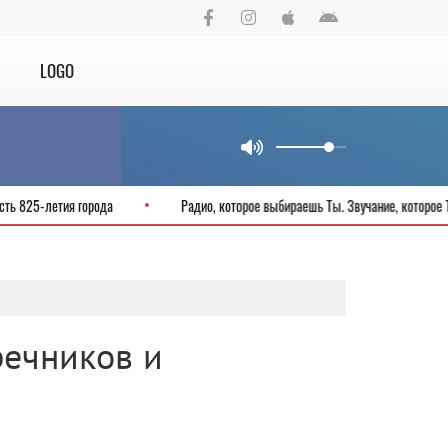
LOGO
ходные в честь 825-летия города
Радио, которое выбираешь Ты. Звучан
речников и