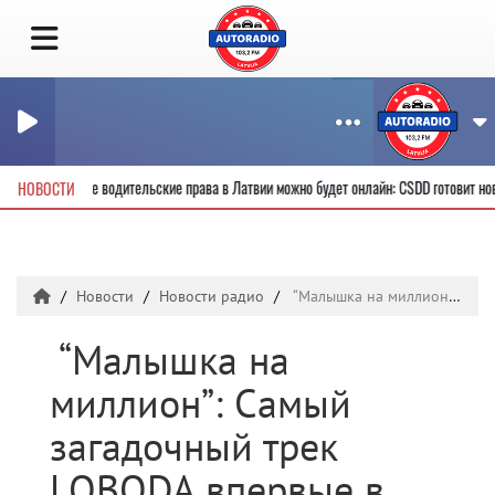
Получить новые водительские права в Латвии можно будет онлайн: CSDD готови
НОВОСТИ
Новости
Новости радио
“Малышка на миллион”: Самый загадочный трек LOBODA впервые в открытом доступе вместе с клипом
“Малышка на
миллион”: Самый
загадочный трек
LOBODA впервые в