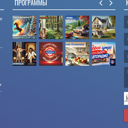
ПРОГРАММЫ
ые
(F
(E
и
и
(M