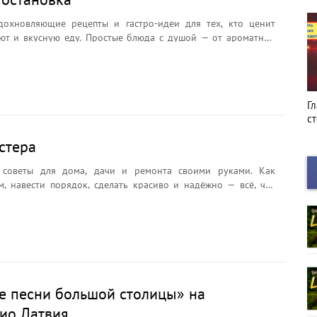
дохновляющие рецепты и гастро-идеи для тех, кто ценит
т и вкусную еду. Простые блюда с душой — от ароматной
сезонных закусок. Отличная "остановка" в ритме дня, чтобы
теплом и вдохновением. Эфир: ежедневно в 13:15 и в 18:45
се выпуски можно послушать в разделе «Программы».
Киноафиша
Г
с
стера
 советы для дома, дачи и ремонта своими руками. Как
м, навести порядок, сделать красиво и надёжно — всё, что
кто хочет улучшить своё жилище без лишних затрат. В каждом
полезные рекомендации, инструкции и идеи для тех, кто
и комфорт. Эфир: ежедневно в 11:15. Все выпуски можно
 разделе «Программы».
е песни большой столицы» на
ио Латвия