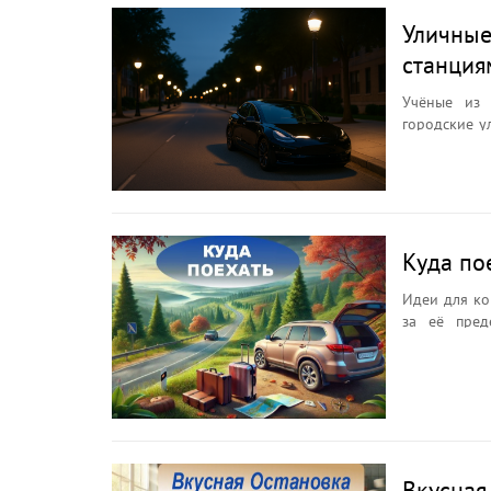
Уличные
станция
Учёные из 
городские у
электромоб
домов и пл
возможност
уличных фо
эффективно
коммерчес
Куда по
инфрастру
Идеи для ко
автомобилис
за её пред
дополнител
выходных, к
внимание в...
до природны
и точками и
послушать в 
Вкусная