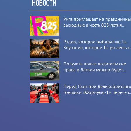
НОВОСТИ
Рига приглашает на праздничн
выходные в честь 825-летия
города
Радио, которое выбираешь Ты.
Звучание, которое Ты узнаёшь с
первой секунды
Получить новые водительские
права в Латвии можно будет
онлайн: CSDD готовит новый
сервис
Перед Гран-при Великобритани
гонщики «Формулы-1» пересел
на болиды LEGO