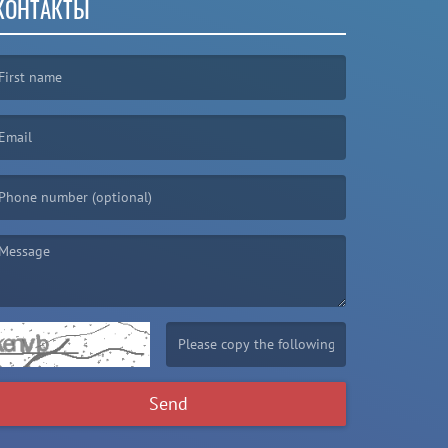
КОНТАКТЫ
irst name is required )
mail is required. )
essage is required. )
(Invalid Captcha. )
Send