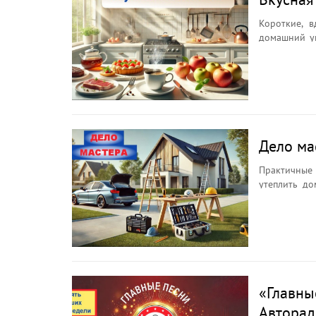
Короткие, в
домашний ую
выпечки до 
зарядиться 
(повтор). В
Дело ма
Практичные
утеплить до
нужно тем, 
выпуске — 
ценит уют 
послушать в
«Главны
Авторад