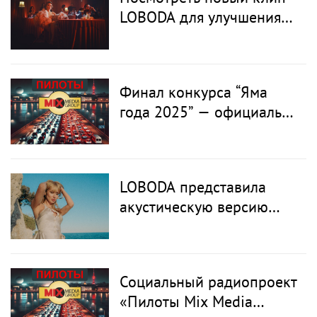
LOBODA для улучшения
здоровья: певица
презентовала
эксклюзивный релиз в
Финал конкурса “Яма
рамках международного
года 2025” — официально
спортивного проекта
завершён!
LOBODA представила
акустическую версию
хита “Інстинкт”
Социальный радиопроект
«Пилоты Mix Media