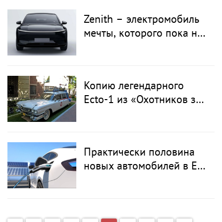
Zenith – электромобиль
мечты, которого пока не
существует
Копию легендарного
Ecto-1 из «Охотников за
привидениями» продали
почти за 300 000 тысяч
долларов
Практически половина
новых автомобилей в ЕС
работает на
электричестве