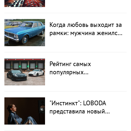
Group»
Когда любовь выходит за
рамки: мужчина женился
на автомобиле
Рейтинг самых
популярных
автомобильных цветов в
мире
"Инстинкт": LOBODA
представила новый
танцевальный
украиноязычный трек