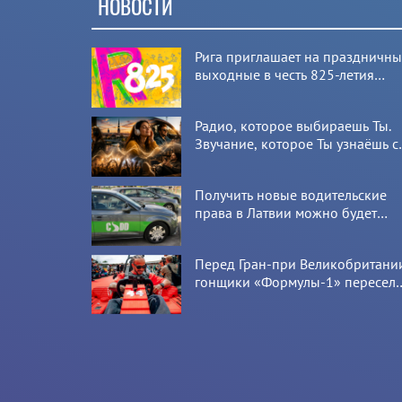
НОВОСТИ
Рига приглашает на праздничн
выходные в честь 825-летия
города
Радио, которое выбираешь Ты.
Звучание, которое Ты узнаёшь с
первой секунды
Получить новые водительские
права в Латвии можно будет
онлайн: CSDD готовит новый
сервис
Перед Гран-при Великобритани
гонщики «Формулы-1» пересел
на болиды LEGO