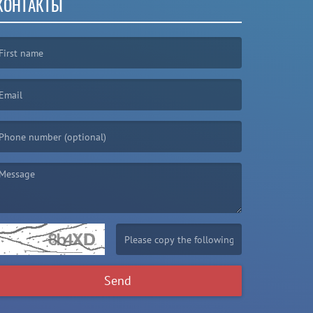
КОНТАКТЫ
irst name is required )
mail is required. )
essage is required. )
(Invalid Captcha. )
Send