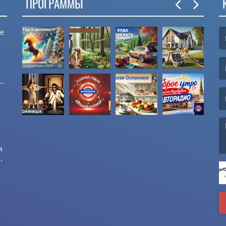
ПРОГРАММЫ
ые
(F
(E
и
и
(M