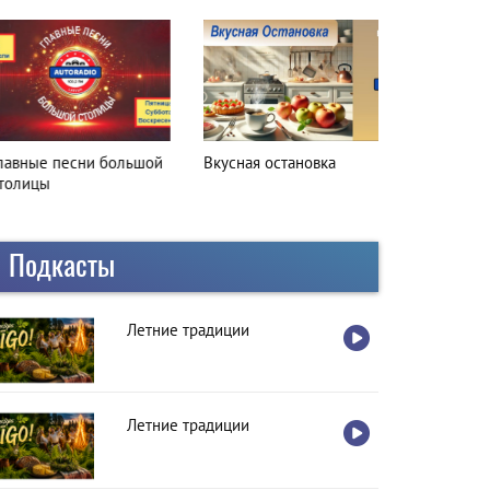
лавные песни большой
Вкусная остановка
толицы
Подкасты
Летние традиции
Летние традиции