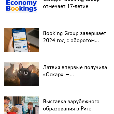
отмечает 17-летие
Booking Group завершает
2024 год с оборотом
212,3 млн евро и
запускает глобальный
Marketplace на
Латвия впервые получила
International Car Rental
«Оскар» —
Show в Лас-Вегасе
анимационный фильм
«Поток» признан лучшим
в своей номинации
Выставка зарубежного
образования в Риге