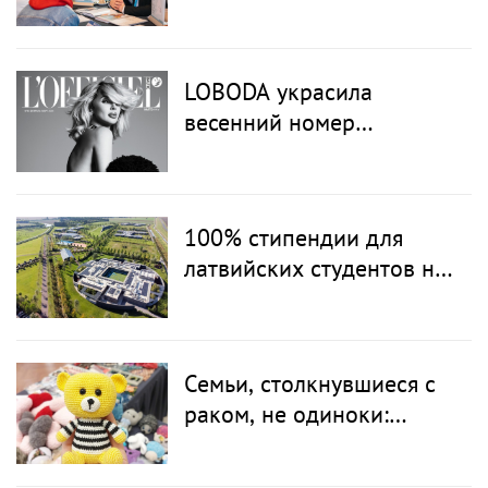
LOBODA украсила
весенний номер
L’OFFICIEL BALTIC в
Латвии и Литве
100% стипендии для
латвийских студентов на
обучение в одной из топ
IB школ Европы
Семьи, столкнувшиеся с
раком, не одиноки:
благотворительная акция
«От сердца к сердцу»