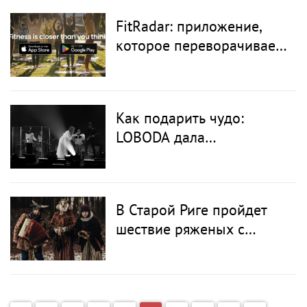
помогает уже десятый
FitRadar: приложение,
год
которое переворачивает
мир фитнеса
Как подарить чудо:
LOBODA дала
Рождественский
благотворительный
концерт в Риге для детей
В Старой Риге пройдет
с особыми
шествие ряженых с
потребностями
ритуальным сжиганием
бед старого года