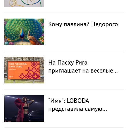
марафон» презентовал
медали и футболки 2024
года
Кому павлина? Недорого
На Пасху Рига
приглашает на веселые
качели, пикник и
обширную культурную
программу
“Имя”: LOBODA
представила самую
масштабную видеоработу
за последние два года