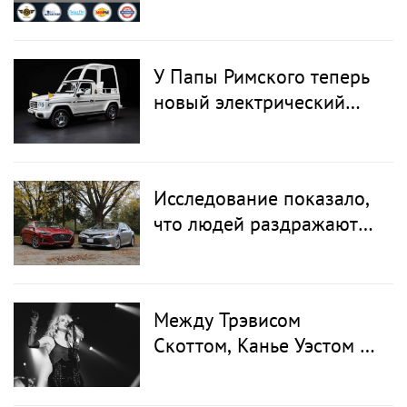
пространстве!
У Папы Римского теперь
новый электрический
папамобиль от Mercedes
Исследование показало,
что людей раздражают
сенсорные экраны в
автомобилях
Между Трэвисом
Скоттом, Канье Уэстом и
Карди Би: у Лободы
вышло ASMR-интервью с