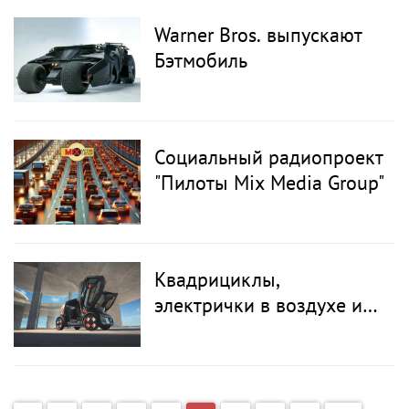
главным конкурентом
Warner Bros. выпускают
американского MTV
Бэтмобиль
Социальный радиопроект
"Пилоты Mix Media Group"
Квадрициклы,
электрички в воздухе и
электрокартинг: самые
любопытные новинки
Парижского автосалона