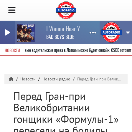
I Wanna Hear Your Heartbeat (Sunday Gir
BAD BOYS BLUE
Получить новые водительские права в Латвии можно будет онлайн: CSDD гото
НОВОСТИ
Новости
Новости радио
Перед Гран-при Великобритании гонщики «Формулы-1» пересели на болиды LEGO
Перед Гран-при
Великобритании
гонщики «Формулы-1»
пересели на болиды