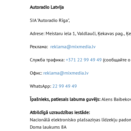
Autoradio Latvija
SIA "Autoradio Rīga",
Adrese:
Meistaru iela 1, Valdlauči, Ķekavas pag., Ķ
Реклама:
reklama@mixmedia.lv
Служба трафика:
+371
22 99 49 49
(сообщайте о
Офис:
reklama@mixmedia.lv
WhatsApp:
22 99 49 49
Īpašnieks, patiesais labuma guvējs:
Alens Baibeko
Atbildīgā uzraudzības iestāde:
Nacionālā elektronisko plašsaziņas līdzekļu pado
Doma laukums 8A