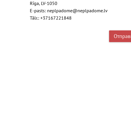
Rīga, LV-1050
E-pasts: neplpadome@neplpadome.lv
Tālr.: +37167221848
Отправ