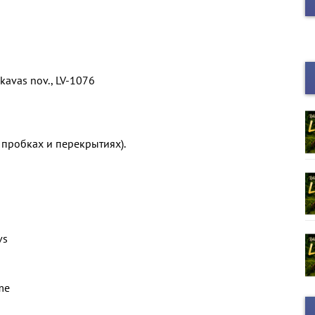
ekavas nov., LV-1076
 пробках и перекрытиях).
vs
me