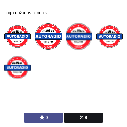
Logo dažādos izmēros
0
0