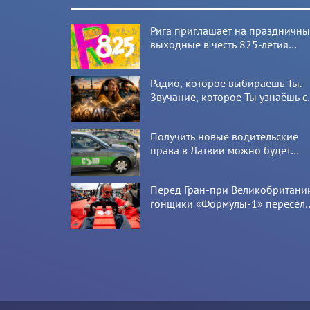
Рига приглашает на праздничн
выходные в честь 825-летия
города
Радио, которое выбираешь Ты.
Звучание, которое Ты узнаёшь с
первой секунды
Получить новые водительские
права в Латвии можно будет
онлайн: CSDD готовит новый
сервис
Перед Гран-при Великобритани
гонщики «Формулы-1» пересел
на болиды LEGO