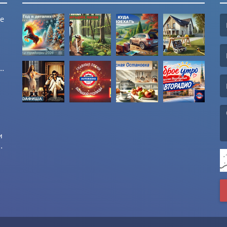
ые
(F
(E
и
и
(M