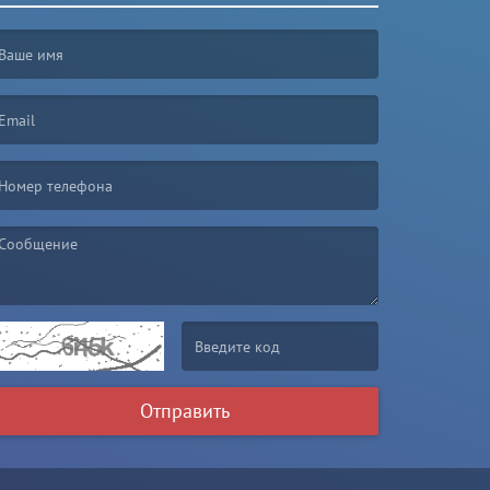
irst name is required )
mail is required. )
essage is required. )
(Invalid Captcha. )
Отправить