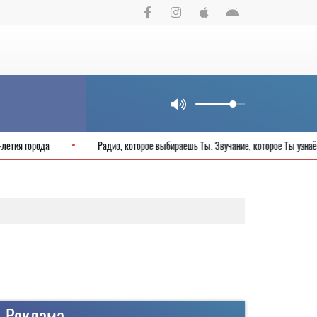
 честь 825-летия города
Радио, которое выбираешь Ты. Звучание, котор
Реклама