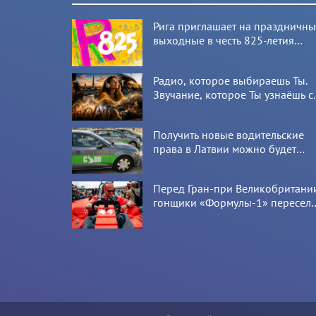
Рига приглашает на праздничн
выходные в честь 825-летия
города
Радио, которое выбираешь Ты.
Звучание, которое Ты узнаёшь с
первой секунды
Получить новые водительские
права в Латвии можно будет
онлайн: CSDD готовит новый
сервис
Перед Гран-при Великобритани
гонщики «Формулы-1» пересел
на болиды LEGO