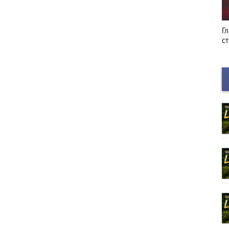
Киноафиша
Г
с