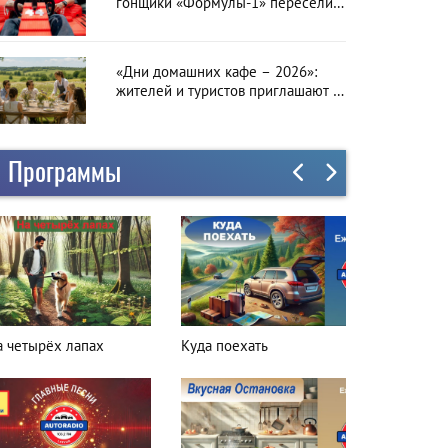
гонщики «Формулы-1» пересели
на болиды LEGO
«Дни домашних кафе – 2026»:
жителей и туристов приглашают в
гастрономическое путешествие по
Латвии
Программы
а четырёх лапах
Куда поехать