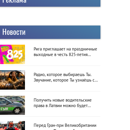
Новости
Рига приглашает на праздничные
выходные в честь 825-летия
города
Радио, которое выбираешь Ты.
Звучание, которое Ты узнаёшь с
первой секунды
Получить новые водительские
права в Латвии можно будет
онлайн: CSDD готовит новый
сервис
Перед Гран-при Великобритании