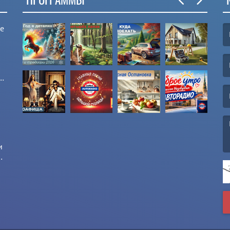
ые
(F
(E
и
и
(M