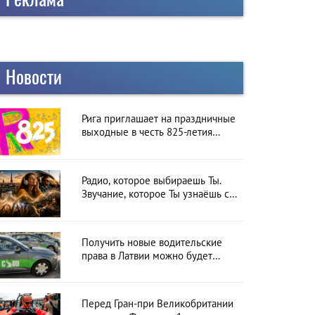
Новости
Рига приглашает на праздничные
выходные в честь 825-летия
города
Радио, которое выбираешь Ты.
Звучание, которое Ты узнаёшь с
первой секунды
Получить новые водительские
права в Латвии можно будет
онлайн: CSDD готовит новый
сервис
Перед Гран-при Великобритании