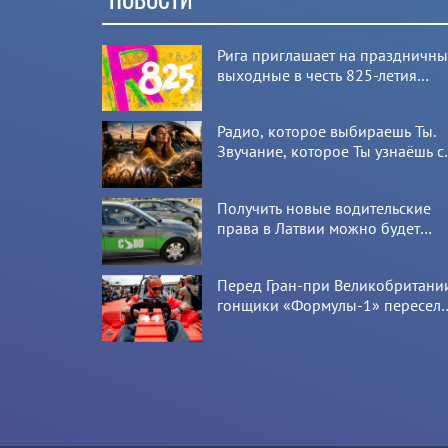
Рига приглашает на праздничн
выходные в честь 825-летия
города
Радио, которое выбираешь Ты.
Звучание, которое Ты узнаёшь с
первой секунды
Получить новые водительские
права в Латвии можно будет
онлайн: CSDD готовит новый
сервис
Перед Гран-при Великобритани
гонщики «Формулы-1» пересел
на болиды LEGO