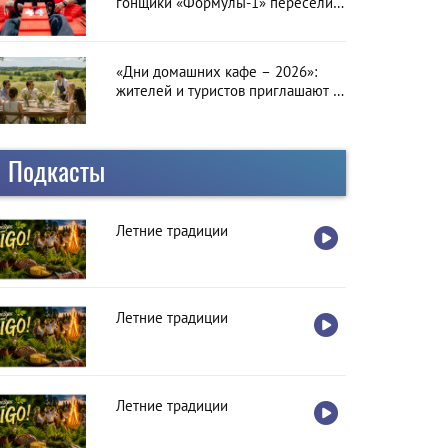
гонщики «Формулы-1» пересели
на болиды LEGO
«Дни домашних кафе – 2026»:
жителей и туристов приглашают в
гастрономическое путешествие по
Латвии
Подкасты
Летние традиции
Летние традиции
Летние традиции