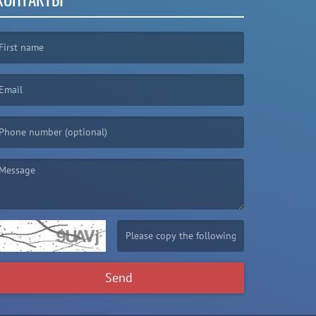
irst name is required )
mail is required. )
essage is required. )
(Invalid Captcha. )
Send