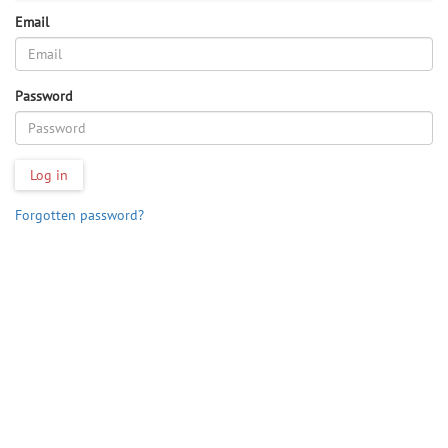
Email
(Email is required )
Password
(Password is required)
Log in
Forgotten password?