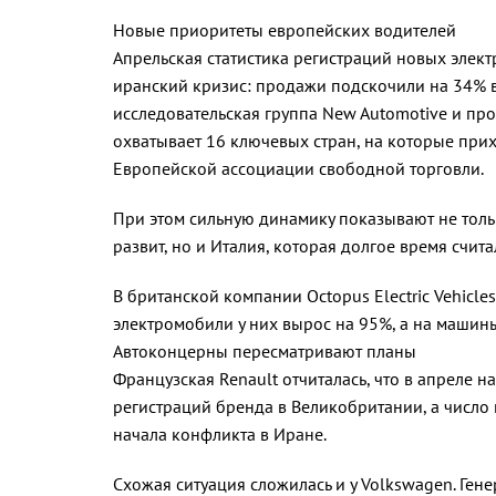
Новые приоритеты европейских водителей
Апрельская статистика регистраций новых элек
иранский кризис: продажи подскочили на 34% 
исследовательская группа New Automotive и про
охватывает 16 ключевых стран, на которые при
Европейской ассоциации свободной торговли.
При этом сильную динамику показывают не толь
развит, но и Италия, которая долгое время счи
В британской компании Octopus Electric Vehicle
электромобили у них вырос на 95%, а на машины
Автоконцерны пересматривают планы
Французская Renault отчиталась, что в апреле 
регистраций бренда в Великобритании, а число
начала конфликта в Иране.
Схожая ситуация сложилась и у Volkswagen. Ген