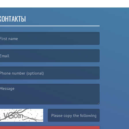
КОНТАКТЫ
irst name is required )
mail is required. )
essage is required. )
(Invalid Captcha. )