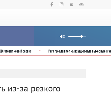
т онлайн: CSDD готовит новый сервис
Рига приглашает на праздничные 
ь из-за резкого