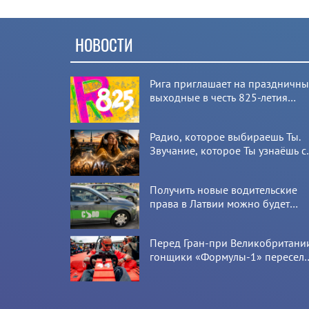
НОВОСТИ
Рига приглашает на праздничн
выходные в честь 825-летия
города
Радио, которое выбираешь Ты.
Звучание, которое Ты узнаёшь с
первой секунды
Получить новые водительские
права в Латвии можно будет
онлайн: CSDD готовит новый
сервис
Перед Гран-при Великобритани
гонщики «Формулы-1» пересел
на болиды LEGO