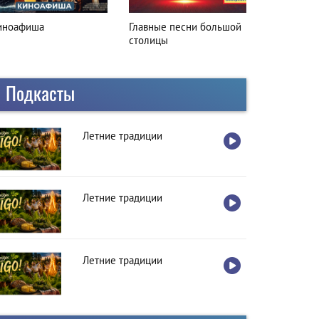
иноафиша
Главные песни большой
Вкусная ос
столицы
Подкасты
Летние традиции
Летние традиции
Летние традиции