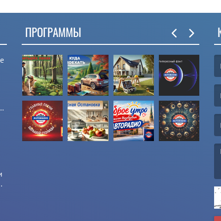
ПРОГРАММЫ
ые
(F
(E
и
и
(M