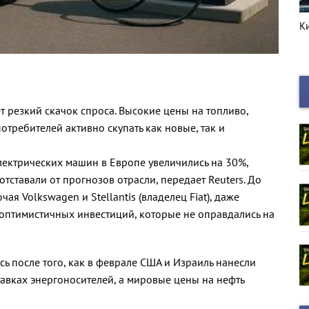
К
резкий скачок спроса. Высокие цены на топливо,
требителей активно скупать как новые, так и
лектрических машин в Европе увеличились на 30%,
ставали от прогнозов отрасли, передает Reuters. До
я Volkswagen и Stellantis (владелец Fiat), даже
оптимистичных инвестиций, которые не оправдались на
ь после того, как в феврале США и Израиль нанесли
тавках энергоносителей, а мировые цены на нефть