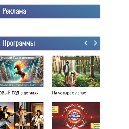
Реклама
Программы
ОВЫЙ ГОД в деталях
На четырёх лапах
Куда поех