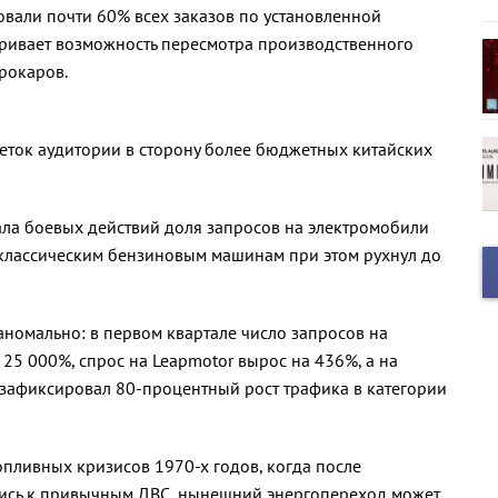
овали почти 60% всех заказов по установленной
тривает возможность пересмотра производственного
рокаров.
еток аудитории в сторону более бюджетных китайских
ла боевых действий доля запросов на электромобили
к классическим бензиновым машинам при этом рухнул до
номально: в первом квартале число запросов на
25 000%, спрос на Leapmotor вырос на 436%, а на
 зафиксировал 80-процентный рост трафика в категории
опливных кризисов 1970-х годов, когда после
лись к привычным ДВС, нынешний энергопереход может