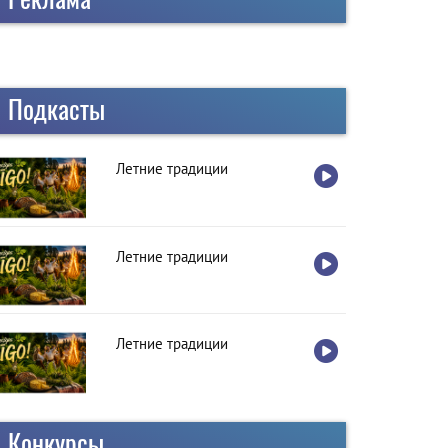
l is required )
Подкасты
sword is required)
Летние традиции
Летние традиции
Летние традиции
Конкурсы