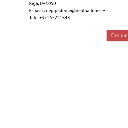
Rīga, LV-1050
E-pasts: neplpadome@neplpadome.lv
Tālr.: +37167221848
Отправ