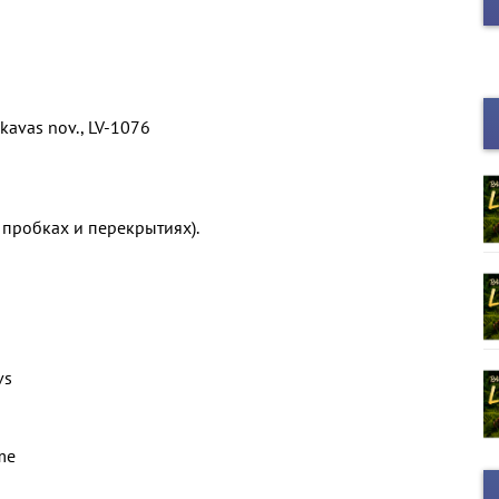
ekavas nov., LV-1076
 пробках и перекрытиях).
vs
me