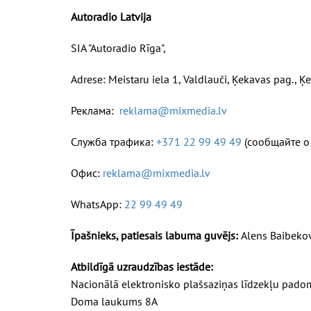
Autoradio Latvija
SIA "Autoradio Rīga",
Adrese:
Meistaru iela 1, Valdlauči, Ķekavas pag., Ķ
Реклама:
reklama@mixmedia.lv
Служба трафика:
+371
22 99 49 49
(сообщайте о
Офис:
reklama@mixmedia.lv
WhatsApp:
22 99 49 49
Īpašnieks, patiesais labuma guvējs:
Alens Baibeko
Atbildīgā uzraudzības iestāde:
Nacionālā elektronisko plašsaziņas līdzekļu pado
Doma laukums 8A