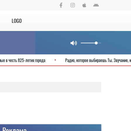
LOGO
 выходные в честь 825-летия города
Радио, которое выбираешь Ты. Звуч
Реклама