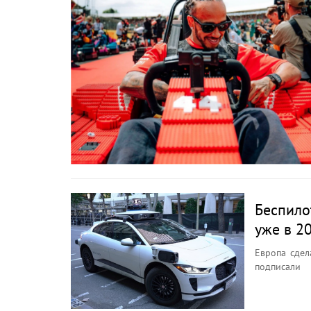
Беспило
уже в 2
Европа сдел
подписали
беспилотног
автомобиле
единые пра