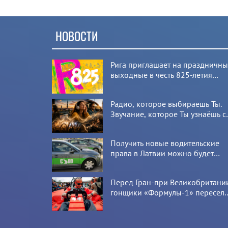
НОВОСТИ
Рига приглашает на праздничн
выходные в честь 825-летия
города
Радио, которое выбираешь Ты.
Звучание, которое Ты узнаёшь с
первой секунды
Получить новые водительские
права в Латвии можно будет
онлайн: CSDD готовит новый
сервис
Перед Гран-при Великобритани
гонщики «Формулы-1» пересел
на болиды LEGO