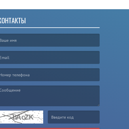
КОНТАКТЫ
irst name is required )
mail is required. )
essage is required. )
(Invalid Captcha. )