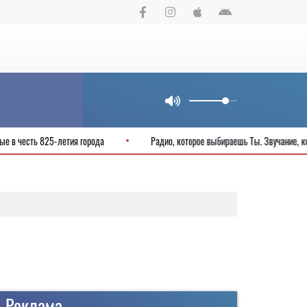
чные выходные в честь 825-летия города
Радио, которое выбираешь Ты.
Реклама