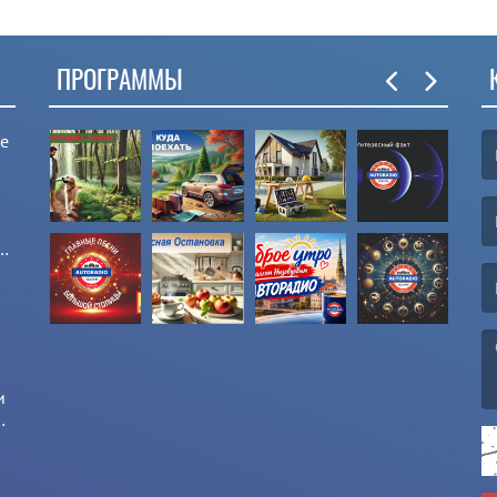
ПРОГРАММЫ
ые
(F
(E
и
и
(M