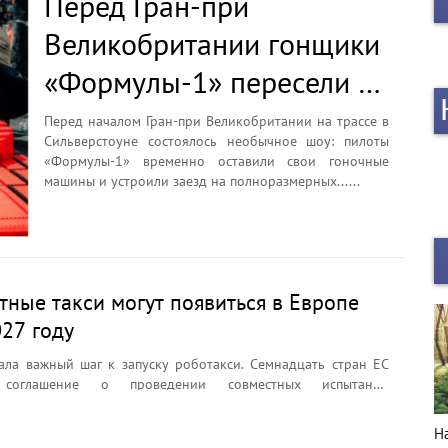
Перед Гран-при
Великобритании гонщики
«Формулы-1» пересели на
болиды LEGO
Перед началом Гран-при Великобритании на трассе в
Сильверстоуне состоялось необычное шоу: пилоты
«Формулы-1» временно оставили свои гоночные
машины и устроили заезд на полноразмерных......
тные такси могут появиться в Европе
027 году
ала важный шаг к запуску роботакси. Семнадцать стран ЕС
 соглашение о проведении совместных испытаний
о транспорта, что должно ускорить внедрение автономных
й в ближайшие годы. Главная цель инициативы — создать
НОВЫЙ ГОД в деталях
Н
вила для тестирования беспилотников по всей Европе и