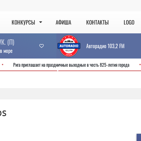
КОНКУРСЫ
АФИША
КОНТАКТЫ
LOGO
. (П)
Авторадио 103,2 FM
в море
ис
Рига приглашает на праздничные выходные в честь 825-летия город
os