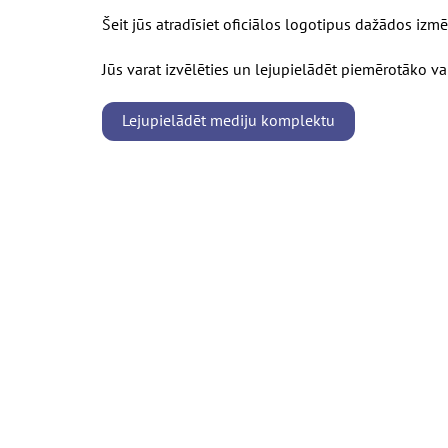
Šeit jūs atradīsiet oficiālos logotipus dažādos izm
Jūs varat izvēlēties un lejupielādēt piemērotāko var
Lejupielādēt mediju komplektu