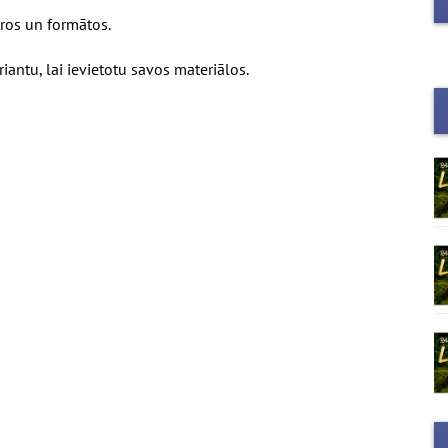
ēros un formātos.
iantu, lai ievietotu savos materiālos.