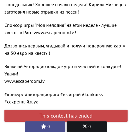
Понедельник! Хорошее начало недели! Кирилл Низовцев
заготовил новые отрывки из песен!
Спонсор игры "Моя мелодия" на этой неделе - лучшие
квесты в Риге www.escaperoom.lv !
Дозвонись первым, угадывай и получи подарочную карту
на 50 евро на квесты!
Включай Авторадио каждое утро и участвуй в конкурсе!
Удачи!
www.escaperoom.lv
#конкурс #авторадиорига #выиграй #konkurss
#секретныйзвук
0
0