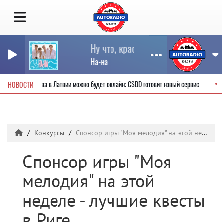
Ну что, красивая, поехали кататься 
На-на
водительские права в Латвии можно будет онлайн: CSDD готовит новый сервис
НОВОСТИ
Конкурсы
Спонсор игры "Моя мелодия" на этой неделе - лучшие квесты в Риге www.escaperoom.lv
Спонсор игры "Моя
мелодия" на этой
неделе - лучшие квесты
в Риге