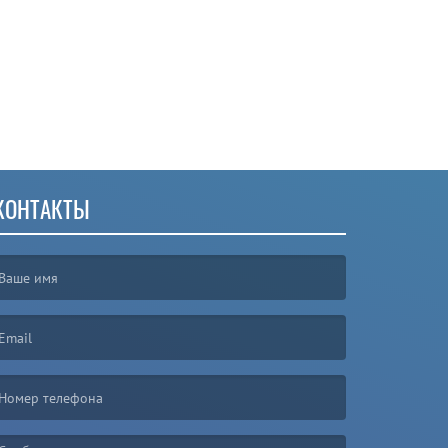
КОНТАКТЫ
irst name is required )
mail is required. )