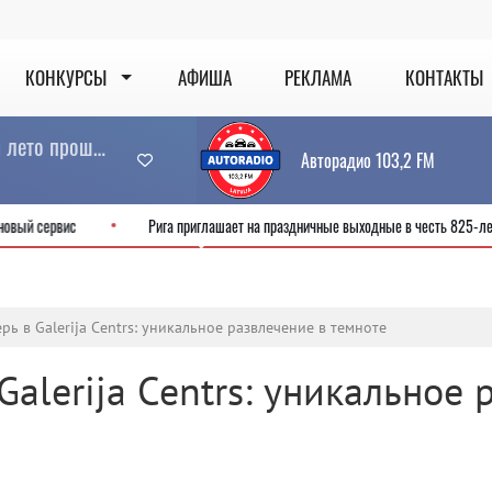
КОНКУРСЫ
АФИША
РЕКЛАМА
КОНТАКТЫ
Только этого мало (Вот и лето прошло)
Авторадио 103,2 FM
DD готовит новый сервис
Рига приглашает на праздничные выходные в че
рь в Galerija Centrs: уникальное развлечение в темноте
Galerija Centrs: уникальное