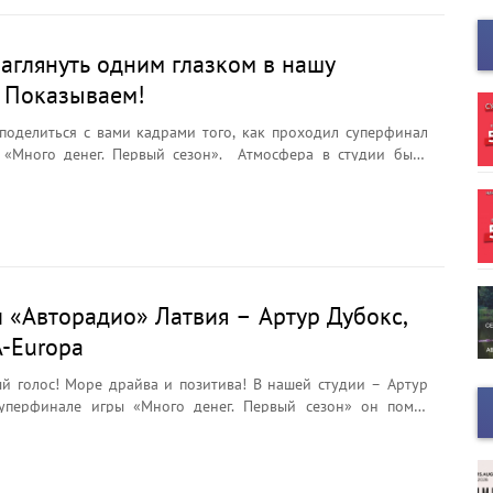
заглянуть одним глазком в нашу
 Показываем!
оделиться с вами кадрами того, как проходил суперфинал
 денег. Первый сезон». Атмосфера в студии была
 жарким солнцем. Прекрасная, позитивная Ольга
и «Авторадио» Латвия – Артур Дубокс,
A-Europa
й голос! Море драйва и позитива! В нашей студии – Артур
суперфинале игры «Много денег. Первый сезон» он помог
чередные 500 евро и новенький смартфон.