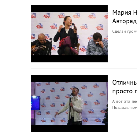
Мария Н
Авторад
Сделай гром
Отличны
просто 
А вот эта п
Поздравляем 