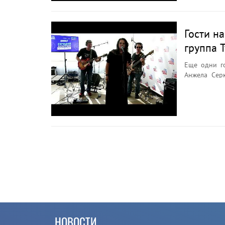
Гости н
группа 
Еще одни го
Анжела Серк
второму сез
НОВОСТИ