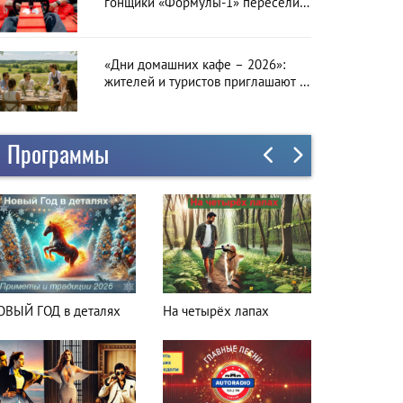
гонщики «Формулы-1» пересели
на болиды LEGO
«Дни домашних кафе – 2026»:
жителей и туристов приглашают в
гастрономическое путешествие по
Латвии
Программы
а четырёх лапах
Куда поехать