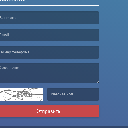
irst name is required )
mail is required. )
essage is required. )
(Invalid Captcha. )
Отправить