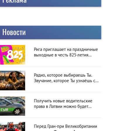
Новости
Рига приглашает на праздничные
выходные в честь 825-летия
города
Радио, которое выбираешь Ты.
Звучание, которое Ты узнаёшь с
первой секунды
Получить новые водительские
права в Латвии можно будет
онлайн: CSDD готовит новый
сервис
Перед Гран-при Великобритании