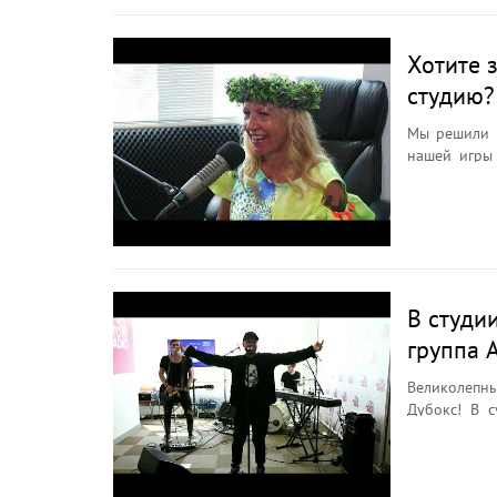
Хотите 
студию?
Мы решили п
нашей игры «Много
накалена эмоциями и
Раецка! ...
В студи
группа 
Великолепны
Дубокс! В 
разыграть о