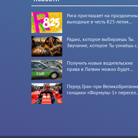
Рига приглашает на праздничн
выходные в честь 825-летия
города
Радио, которое выбираешь Ты.
Звучание, которое Ты узнаёшь с
первой секунды
Получить новые водительские
права в Латвии можно будет
онлайн: CSDD готовит новый
сервис
Перед Гран-при Великобритани
гонщики «Формулы-1» пересел
на болиды LEGO