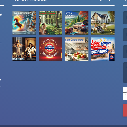
ые
(F
(E
и
и
(M