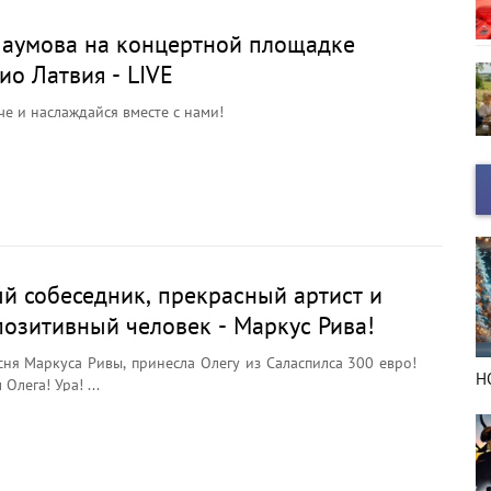
аумова на концертной площадке
ио Латвия - LIVE
че и наслаждайся вместе с нами!
й собеседник, прекрасный артист и
позитивный человек - Маркус Рива!
есня Маркуса Ривы, принесла Олегу из Саласпилса 300 евро!
НОВЫЙ ГОД в деталях
Н
Олега! Ура! ...