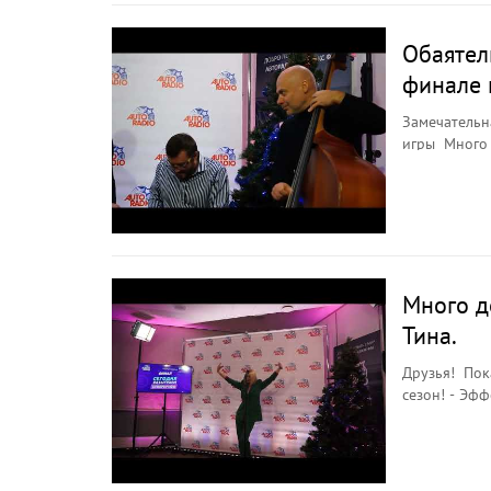
Обаятел
финале 
Замечательн
игры Много денег. Втор
вами, друзья
Много д
Тина.
Друзья! Пок
сезон! - Эфф