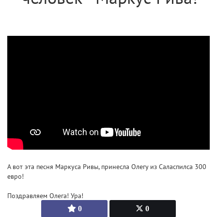
А вот эта песня Маркуса Ривы, принесла Олегу из Саласпилса 300
евро!
Поздравляем Олега! Ура!
0
0